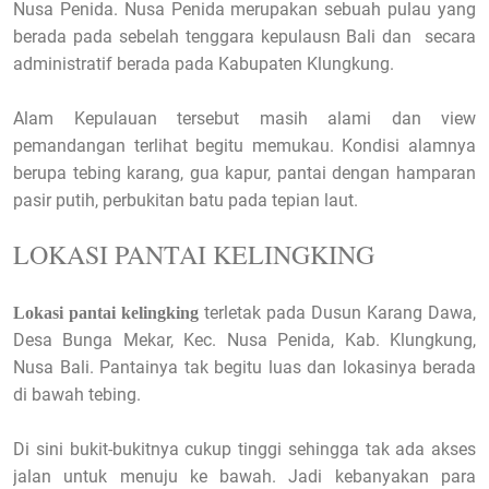
Nusa Penida. Nusa Penida merupakan sebuah pulau yang
berada pada sebelah tenggara kepulausn Bali dan secara
administratif berada pada Kabupaten Klungkung.
Alam Kepulauan tersebut masih alami dan view
pemandangan terlihat begitu memukau. Kondisi alamnya
berupa tebing karang, gua kapur, pantai dengan hamparan
pasir putih, perbukitan batu pada tepian laut.
LOKASI PANTAI KELINGKING
terletak pada Dusun Karang Dawa,
Lokasi pantai kelingking
Desa Bunga Mekar, Kec. Nusa Penida, Kab. Klungkung,
Nusa Bali. Pantainya tak begitu luas dan lokasinya berada
di bawah tebing.
Di sini bukit-bukitnya cukup tinggi sehingga tak ada akses
jalan untuk menuju ke bawah. Jadi kebanyakan para