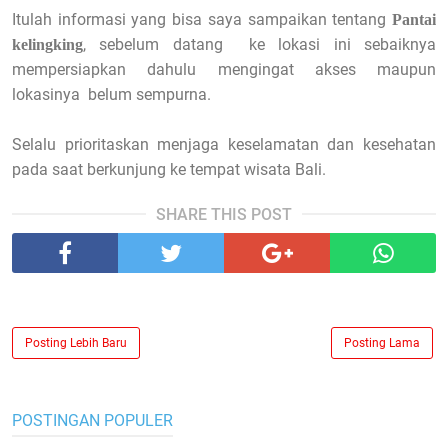
Itulah informasi yang bisa saya sampaikan tentang
Pantai
, sebelum datang ke lokasi ini sebaiknya
kelingking
mempersiapkan dahulu mengingat akses maupun
lokasinya belum sempurna.
Selalu prioritaskan menjaga keselamatan dan kesehatan
pada saat berkunjung ke tempat wisata Bali.
SHARE THIS POST
Posting Lebih Baru
Posting Lama
POSTINGAN POPULER