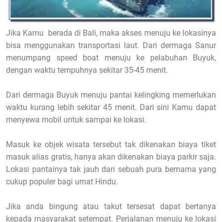
Jika Kamu berada di Bali, maka akses menuju ke lokasinya
bisa menggunakan transportasi laut. Dari dermaga Sanur
menumpang speed boat menuju ke pelabuhan Buyuk,
dengan waktu tempuhnya sekitar 35-45 menit.
Dari dermaga Buyuk menuju pantai kelingking memerlukan
waktu kurang lebih sekitar 45 menit. Dari sini Kamu dapat
menyewa mobil untuk sampai ke lokasi.
Masuk ke objek wisata tersebut tak dikenakan biaya tiket
masuk alias gratis, hanya akan dikenakan biaya parkir saja.
Lokasi pantainya tak jauh dari sebuah pura bernama yang
cukup populer bagi umat Hindu.
Jika anda bingung atau takut tersesat dapat bertanya
kepada masyarakat setempat. Perjalanan menuju ke lokasi